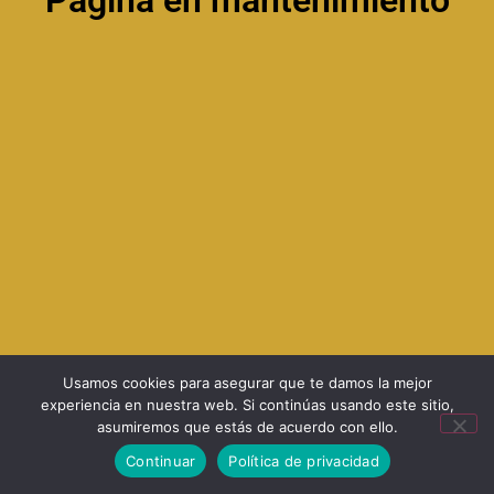
Página en mantenimiento
Usamos cookies para asegurar que te damos la mejor
experiencia en nuestra web. Si continúas usando este sitio,
asumiremos que estás de acuerdo con ello.
Continuar
Política de privacidad