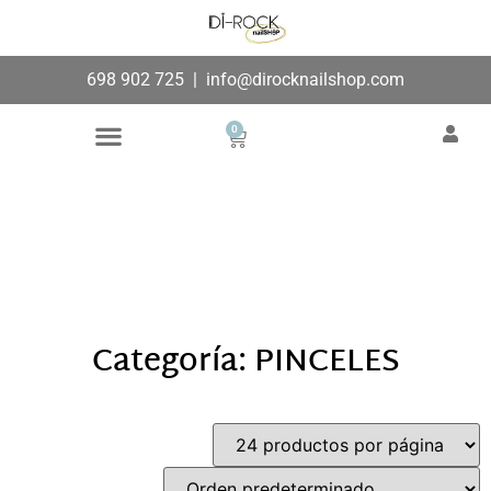
698 902 725
|
info@dirocknailshop.com
0
Búsqueda de productos
Añade aquí tu texto de
cabecera
Categoría: PINCELES