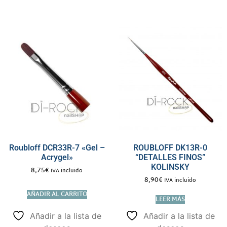
Roubloff DCR33R-7 «Gel –
ROUBLOFF DK13R-0
Acrygel»
“DETALLES FINOS”
KOLINSKY
8,75
€
IVA incluido
8,90
€
IVA incluido
AÑADIR AL CARRITO
LEER MÁS
Añadir a la lista de
Añadir a la lista de