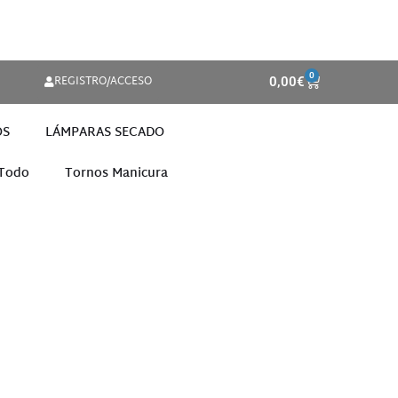
0
REGISTRO/ACCESO
0,00
€
OS
LÁMPARAS SECADO
 Todo
Tornos Manicura