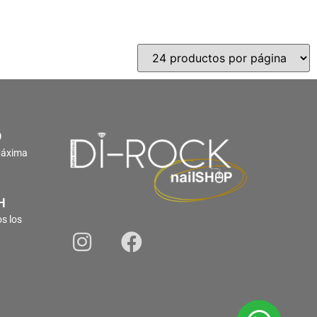
O
Máxima
H
s los