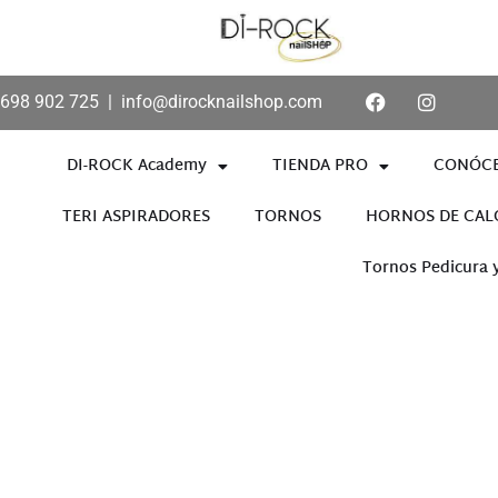
698 902 725
|
info@dirocknailshop.com
DI-ROCK Academy
TIENDA PRO
CONÓC
TERI ASPIRADORES
TORNOS
HORNOS DE CAL
Tornos Pedicura 
Añade aquí tu texto de cabece