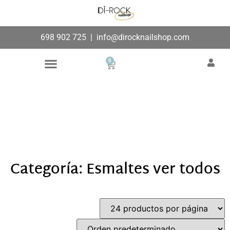
698 902 725
|
info@dirocknailshop.com
0
Búsqueda de productos
Añade aquí tu texto de
cabecera
Categoría: Esmaltes ver todos