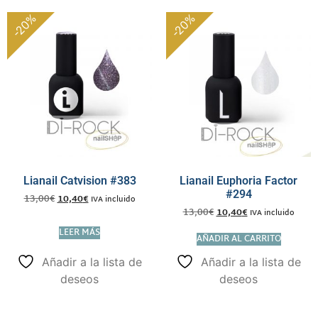
-20%
-20%
Lianail Catvision #383
Lianail Euphoria Factor
#294
13,00
€
10,40
€
IVA incluido
13,00
€
10,40
€
IVA incluido
LEER MÁS
AÑADIR AL CARRITO
Añadir a la lista de
Añadir a la lista de
deseos
deseos