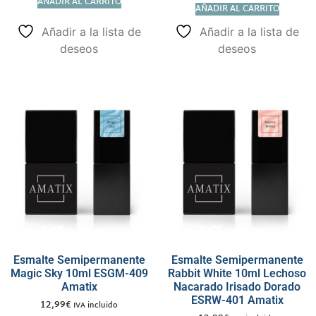
AÑADIR AL CARRITO
AÑADIR AL CARRITO
Añadir a la lista de
Añadir a la lista de
deseos
deseos
Esmalte Semipermanente
Esmalte Semipermanente
Magic Sky 10ml ESGM-409
Rabbit White 10ml Lechoso
Amatix
Nacarado Irisado Dorado
ESRW-401 Amatix
12,99
€
IVA incluido