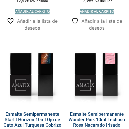
12,99
€
12,99
€
IVA incluido
IVA incluido
AÑADIR AL CARRITO
AÑADIR AL CARRITO
Añadir a la lista de
Añadir a la lista de
deseos
deseos
Esmalte Semipermanente
Esmalte Semipermanente
Starlit Horizon 10ml Ojo de
Wonder Pink 10ml Lechoso
Gato Azul Turquesa Cobrizo
Rosa Nacarado Irisado