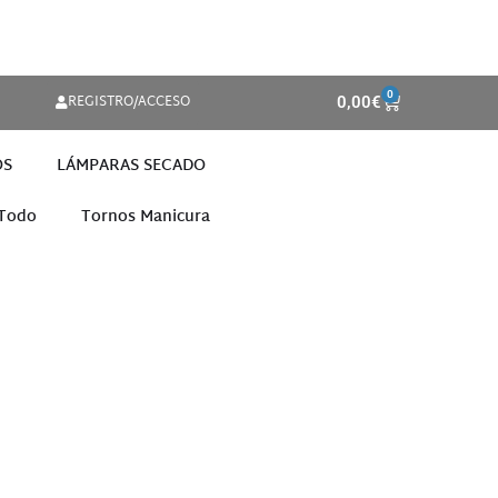
0
REGISTRO/ACCESO
0,00
€
OS
LÁMPARAS SECADO
 Todo
Tornos Manicura