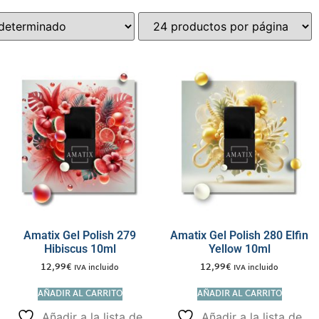
Amatix Gel Polish 279
Amatix Gel Polish 280 Elfin
Hibiscus 10ml
Yellow 10ml
12,99
€
12,99
€
IVA incluido
IVA incluido
AÑADIR AL CARRITO
AÑADIR AL CARRITO
Añadir a la lista de
Añadir a la lista de