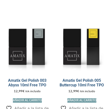
Amatix Gel Polish 003
Amatix Gel Polish 005
Abyss 10ml Free TPO
Buttercup 10ml Free TPO
12,99
€
12,99
€
IVA incluido
IVA incluido
AÑADIR AL CARRITO
AÑADIR AL CARRITO
Añadir a la lista de
Añadir a la lista de