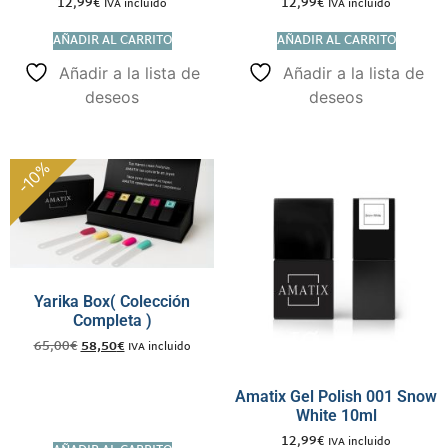
12,99
€
12,99
€
IVA incluido
IVA incluido
AÑADIR AL CARRITO
AÑADIR AL CARRITO
Añadir a la lista de
Añadir a la lista de
deseos
deseos
-10%
Yarika Box( Colección
Completa )
65,00
€
58,50
€
IVA incluido
Amatix Gel Polish 001 Snow
White 10ml
12,99
€
IVA incluido