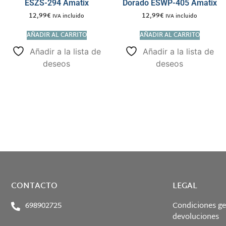
ESZS-294 Amatix
Dorado ESWP-405 Amatix
12,99
€
12,99
€
IVA incluido
IVA incluido
AÑADIR AL CARRITO
AÑADIR AL CARRITO
Añadir a la lista de
Añadir a la lista de
deseos
deseos
CONTACTO
LEGAL
698902725
Condiciones ge
devoluciones