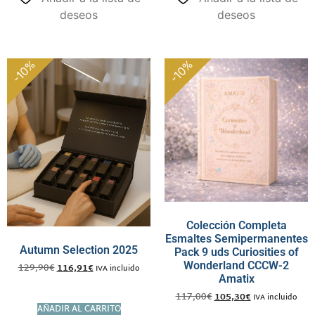
deseos
deseos
-10%
-10%
Colección Completa
Esmaltes Semipermanentes
Autumn Selection 2025
Pack 9 uds Curiosities of
Wonderland CCCW-2
129,90
€
116,91
€
IVA incluido
Amatix
117,00
€
105,30
€
IVA incluido
AÑADIR AL CARRITO