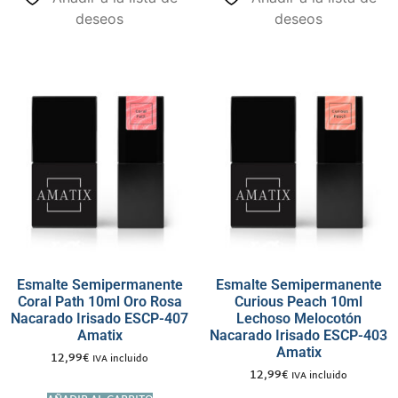
deseos
deseos
Esmalte Semipermanente
Esmalte Semipermanente
Coral Path 10ml Oro Rosa
Curious Peach 10ml
Nacarado Irisado ESCP-407
Lechoso Melocotón
Amatix
Nacarado Irisado ESCP-403
Amatix
12,99
€
IVA incluido
12,99
€
IVA incluido