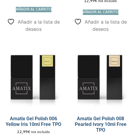
12,99
€
IVA incluido
AÑADIR AL CARRITO
AÑADIR AL CARRITO
Añadir a la lista de
Añadir a la lista de
deseos
deseos
Amatix Gel Polish 006
Amatix Gel Polish 008
Yellow Iris 10ml Free TPO
Pearled Ivory 10ml Free
TPO
12,99
€
IVA incluido