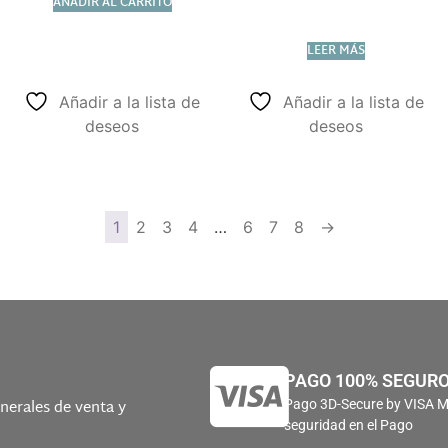
AÑADIR AL CARRITO
LEER MÁS
Añadir a la lista de
Añadir a la lista de
deseos
deseos
1
2
3
4
…
6
7
8
→
PAGO 100% SEGUR
nerales de venta y
Pago 3D-Secure by VISA 
seguridad en el Pago