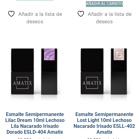
AÑADIR AL CARRITO
Añadir a la lista de
Añadir a la lista de
deseos
deseos
Esmalte Semipermanente
Esmalte Semipermanente
Lilac Dream 10ml Lechoso
Lost Light 10ml Lechoso
Lila Nacarado Irisado
Nacarado Irisado ESLL-402
Dorado ESLD-404 Amatix
Amatix