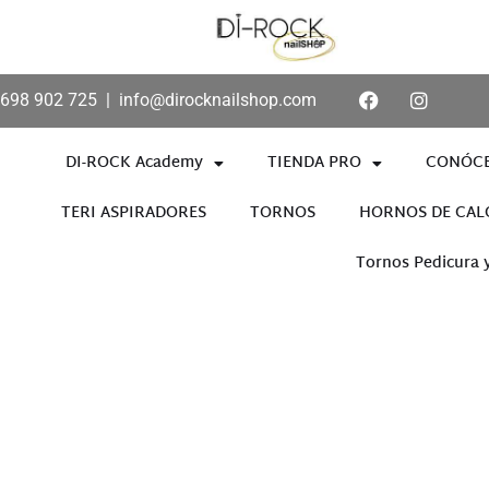
698 902 725
|
info@dirocknailshop.com
DI-ROCK Academy
TIENDA PRO
CONÓC
TERI ASPIRADORES
TORNOS
HORNOS DE CAL
Tornos Pedicura 
Añade aquí tu texto de cabece