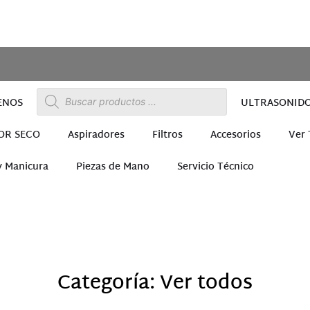
ENOS
ULTRASONID
OR SECO
Aspiradores
Filtros
Accesorios
Ver
y Manicura
Piezas de Mano
Servicio Técnico
ra
Categoría: Ver todos