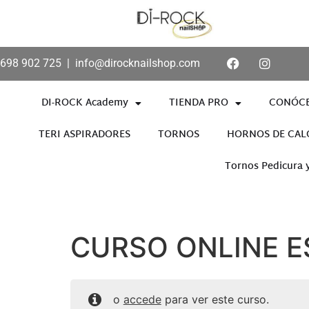
698 902 725
|
info@dirocknailshop.com
DI-ROCK Academy
TIENDA PRO
CONÓC
TERI ASPIRADORES
TORNOS
HORNOS DE CAL
Tornos Pedicura 
Añade aquí tu texto de cabece
CURSO ONLINE 
o
accede
para ver este curso.