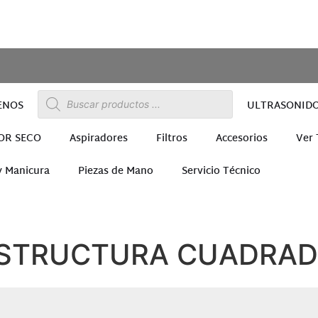
ENOS
ULTRASONID
OR SECO
Aspiradores
Filtros
Accesorios
Ver
y Manicura
Piezas de Mano
Servicio Técnico
ra
ESTRUCTURA CUADRAD