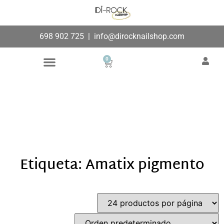
698 902 725
|
info@dirocknailshop.com
0
Búsqueda de productos
Añade aquí tu texto de
cabecera
Etiqueta: Amatix pigmento