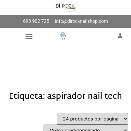
698 902 725
|
info@dirocknailshop.com
0
Búsqueda de productos
Añade aquí tu texto de
cabecera
Etiqueta: aspirador nail tech