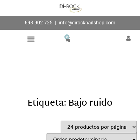
698 902 725
|
info@dirocknailshop.com
0
Búsqueda de productos
Añade aquí tu texto de
cabecera
Etiqueta: Bajo ruido