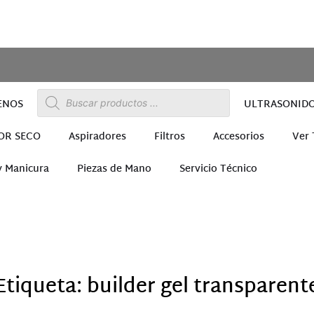
ENOS
ULTRASONID
OR SECO
Aspiradores
Filtros
Accesorios
Ver
y Manicura
Piezas de Mano
Servicio Técnico
ra
Etiqueta: builder gel transparent