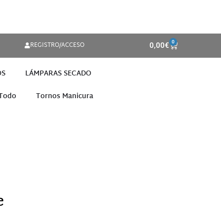
0
REGISTRO/ACCESO
0,00
€
OS
LÁMPARAS SECADO
 Todo
Tornos Manicura
e