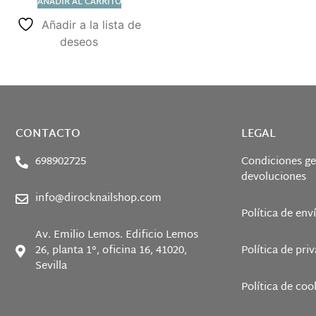
AÑADIR AL CARRITO
Añadir a la lista de
deseos
CONTACTO
LEGAL
698902725
Condiciones ge
devoluciones
info@dirocknailshop.com
Política de env
Av. Emilio Lemos. Edificio Lemos
26, planta 1°, oficina 16, 41020,
Política de pri
Sevilla
Política de coo