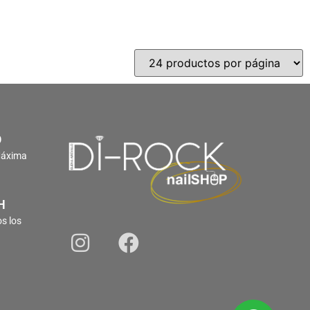
O
Máxima
H
s los