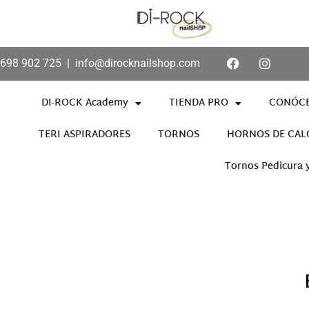
698 902 725
|
info@dirocknailshop.com
DI-ROCK Academy
TIENDA PRO
CONÓC
TERI ASPIRADORES
TORNOS
HORNOS DE CAL
Tornos Pedicura 
Añade aquí tu texto de cabece