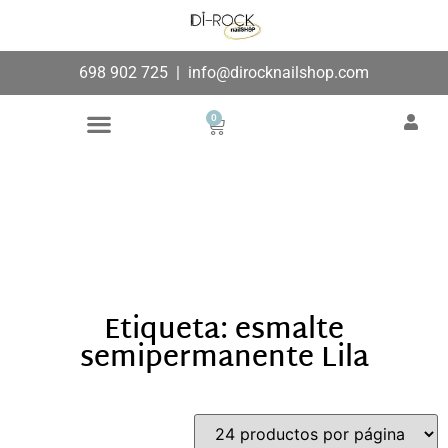
698 902 725
|
info@dirocknailshop.com
0
Búsqueda de productos
Añade aquí tu texto de
cabecera
Etiqueta: esmalte
semipermanente Lila