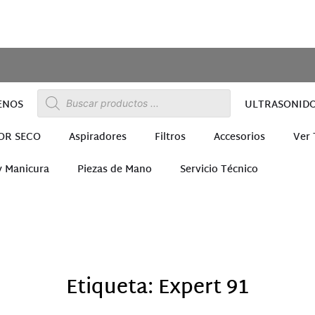
ENOS
ULTRASONID
OR SECO
Aspiradores
Filtros
Accesorios
Ver
y Manicura
Piezas de Mano
Servicio Técnico
ra
Etiqueta: Expert 91