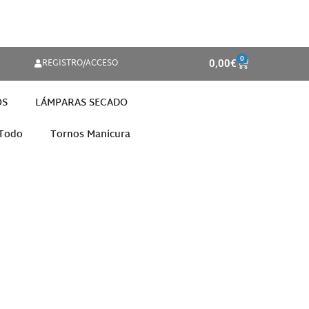
0
REGISTRO/ACCESO
0,00
€
OS
LÁMPARAS SECADO
 Todo
Tornos Manicura