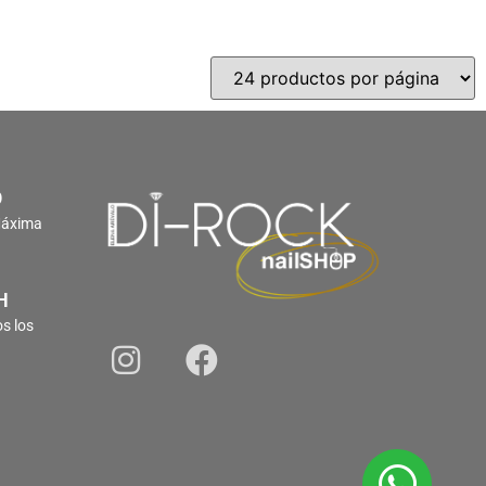
O
Máxima
H
s los