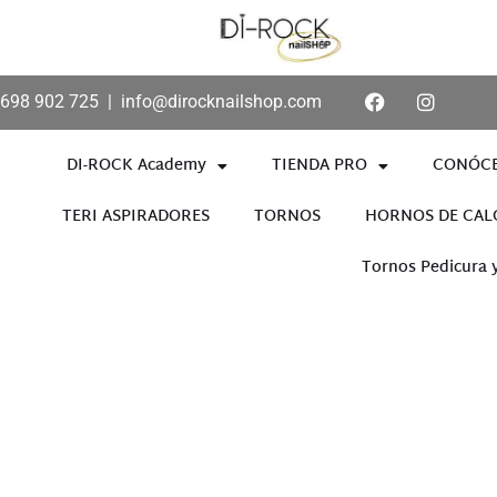
698 902 725
|
info@dirocknailshop.com
DI-ROCK Academy
TIENDA PRO
CONÓC
TERI ASPIRADORES
TORNOS
HORNOS DE CAL
Tornos Pedicura 
Añade aquí tu texto de cabece