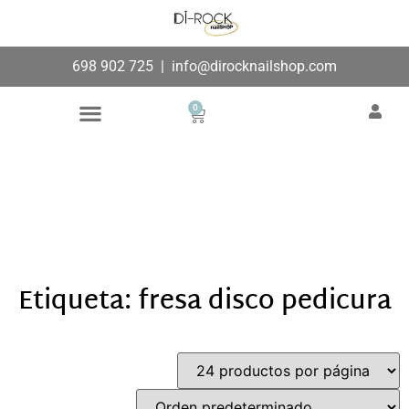
698 902 725
|
info@dirocknailshop.com
0
Búsqueda de productos
Añade aquí tu texto de
cabecera
Etiqueta: fresa disco pedicura