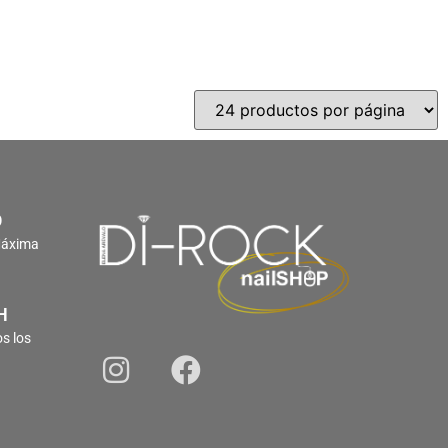
O
Máxima
H
s los