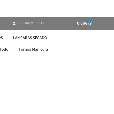
0
REGISTRO/ACCESO
0,00
€
OS
LÁMPARAS SECADO
 Todo
Tornos Manicura