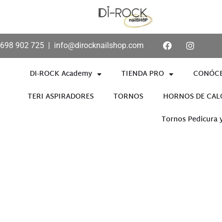
698 902 725
|
info@dirocknailshop.com
DI-ROCK Academy
TIENDA PRO
CONÓC
TERI ASPIRADORES
TORNOS
HORNOS DE CAL
Tornos Pedicura 
Añade aquí tu texto de cabece