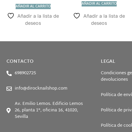
AÑADIR AL CARRITO
AÑADIR AL CARRITO
Añadir a la lista de
Añadir a la lista de
deseos
deseos
CONTACTO
LEGAL
698902725
Condiciones ge
devoluciones
info@dirocknailshop.com
Política de env
Av. Emilio Lemos. Edificio Lemos
26, planta 1°, oficina 16, 41020,
Política de pri
Sevilla
Política de coo