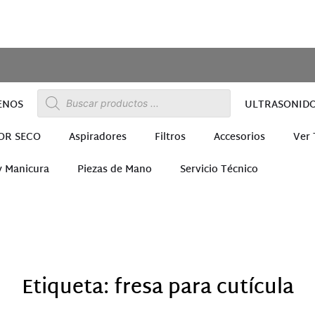
ENOS
ULTRASONID
OR SECO
Aspiradores
Filtros
Accesorios
Ver
y Manicura
Piezas de Mano
Servicio Técnico
ra
Etiqueta: fresa para cutícula