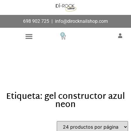
698 902 725
|
info@dirocknailshop.com
0
Búsqueda de productos
Añade aquí tu texto de
cabecera
Etiqueta: gel constructor azul
neon