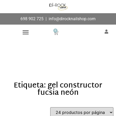
698 902 725
|
info@dirocknailshop.com
0
Búsqueda de productos
Añade aquí tu texto de
cabecera
Etiqueta: gel constructor
fucsia neón