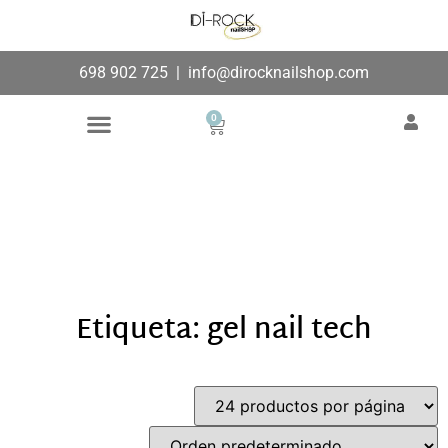
698 902 725
|
info@dirocknailshop.com
0
Búsqueda de productos
Añade aquí tu texto de
cabecera
Etiqueta: gel nail tech