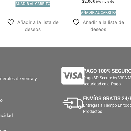
22,00
€
IVA incluido
AÑADIR AL CARRITO
AÑADIR AL CARRITO
Añadir a la lista de
Añadir a la lista de
deseos
deseos
PAGO 100% SEGUR
nerales de venta y
Pago 3D-Secure by VISA 
seguridad en el Pago
ENVÍOS GRATIS 24/
ío
Entregas a Tiempo En todo
Productos
vacidad