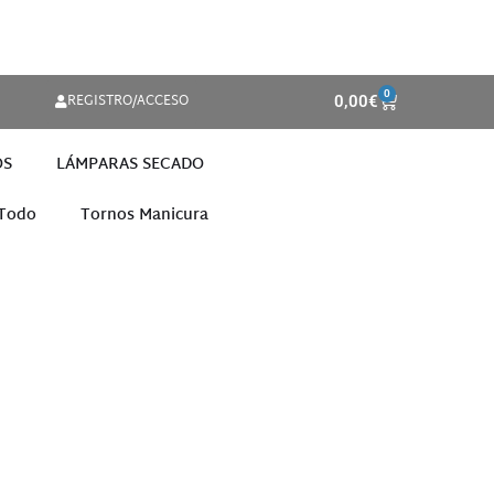
0
REGISTRO/ACCESO
0,00
€
OS
LÁMPARAS SECADO
 Todo
Tornos Manicura