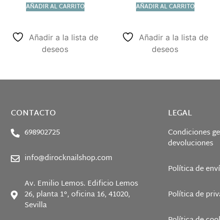
AÑADIR AL CARRITO
AÑADIR AL CARRITO
Añadir a la lista de
Añadir a la lista de
deseos
deseos
CONTACTO
LEGAL
698902725
Condiciones ge
devoluciones
info@dirocknailshop.com
Política de env
Av. Emilio Lemos. Edificio Lemos
26, planta 1°, oficina 16, 41020,
Política de pri
Sevilla