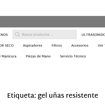
ENOS
ULTRASONID
OR SECO
Aspiradores
Filtros
Accesorios
Ver
y Manicura
Piezas de Mano
Servicio Técnico
ra
Etiqueta: gel uñas resistente