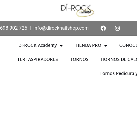
698 902 725
|
info@dirocknailshop.com
DI-ROCK Academy
TIENDA PRO
CONÓC
TERI ASPIRADORES
TORNOS
HORNOS DE CAL
Tornos Pedicura 
Añade aquí tu texto de cabece