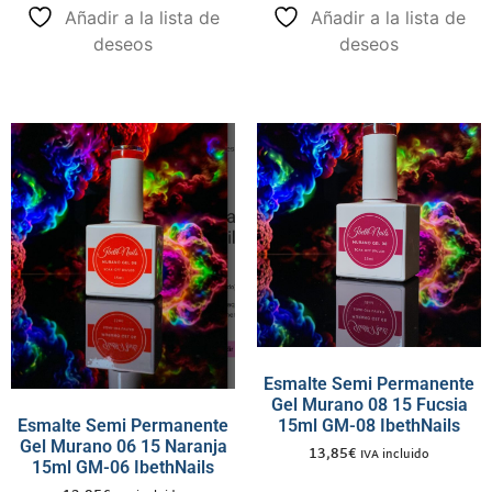
Añadir a la lista de
Añadir a la lista de
deseos
deseos
Esmalte Semi Permanente
Gel Murano 08 15 Fucsia
15ml GM-08 IbethNails
Esmalte Semi Permanente
Gel Murano 06 15 Naranja
13,85
€
IVA incluido
15ml GM-06 IbethNails