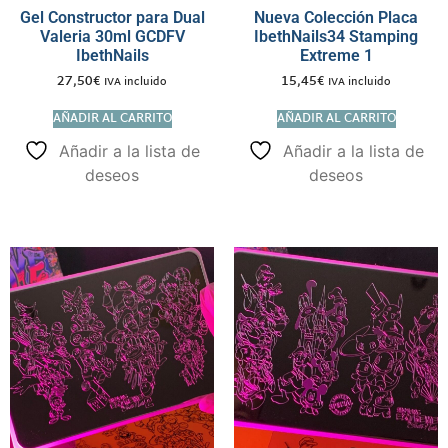
Gel Constructor para Dual
Nueva Colección Placa
Valeria 30ml GCDFV
IbethNails34 Stamping
IbethNails
Extreme 1
27,50
€
15,45
€
IVA incluido
IVA incluido
AÑADIR AL CARRITO
AÑADIR AL CARRITO
Añadir a la lista de
Añadir a la lista de
deseos
deseos