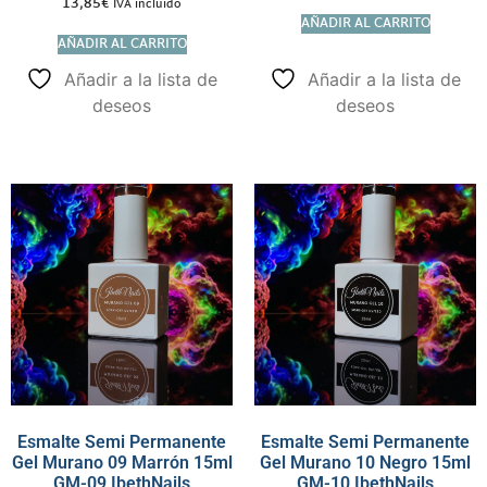
13,85
€
IVA incluido
AÑADIR AL CARRITO
AÑADIR AL CARRITO
Añadir a la lista de
Añadir a la lista de
deseos
deseos
Esmalte Semi Permanente
Esmalte Semi Permanente
Gel Murano 09 Marrón 15ml
Gel Murano 10 Negro 15ml
GM-09 IbethNails
GM-10 IbethNails