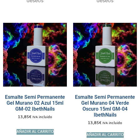
deseos
deseos
Esmalte Semi Permanente
Esmalte Semi Permanente
Gel Murano 02 Azul 15ml
Gel Murano 04 Verde
GM-02 IbethNails
Oscuro 15ml GM-04
IbethNails
13,85
€
IVA incluido
13,85
€
IVA incluido
AÑADIR AL CARRITO
AÑADIR AL CARRITO