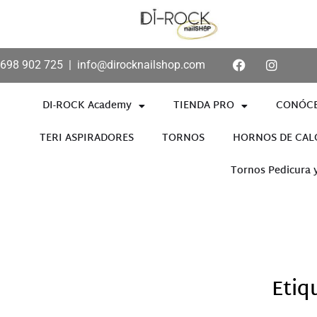
698 902 725
|
info@dirocknailshop.com
DI-ROCK Academy
TIENDA PRO
CONÓC
TERI ASPIRADORES
TORNOS
HORNOS DE CAL
Tornos Pedicura 
Añade aquí tu texto de cabece
Etiq