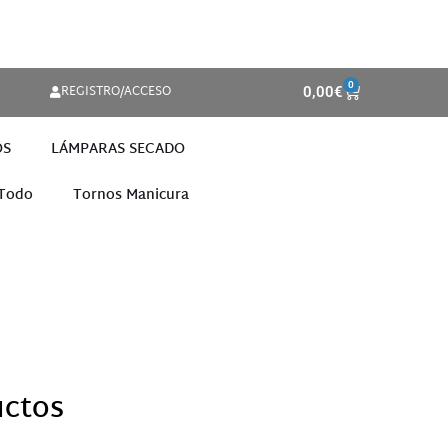
0
REGISTRO/ACCESO
0,00
€
OS
LÁMPARAS SECADO
 Todo
Tornos Manicura
uctos