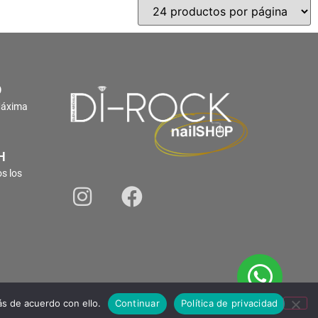
O
Máxima
H
s los
s de acuerdo con ello.
Continuar
Política de privacidad