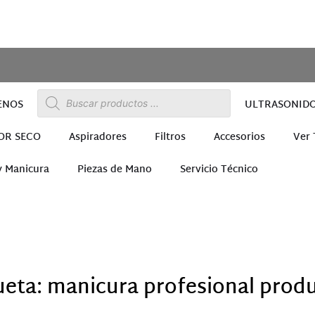
ENOS
ULTRASONID
OR SECO
Aspiradores
Filtros
Accesorios
Ver
y Manicura
Piezas de Mano
Servicio Técnico
ra
ueta: manicura profesional prod