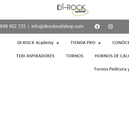
698 902 725
|
info@dirocknailshop.com
DI-ROCK Academy
TIENDA PRO
CONÓC
TERI ASPIRADORES
TORNOS
HORNOS DE CAL
Tornos Pedicura 
Añade aquí tu texto de cabece