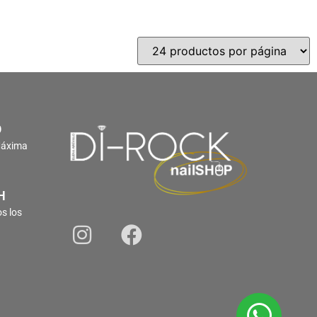
O
Máxima
H
s los