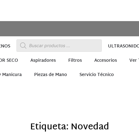
ENOS
ULTRASONID
OR SECO
Aspiradores
Filtros
Accesorios
Ver
y Manicura
Piezas de Mano
Servicio Técnico
ra
Etiqueta: Novedad