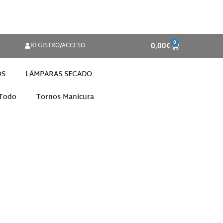
0
REGISTRO/ACCESO
0,00
€
OS
LÁMPARAS SECADO
 Todo
Tornos Manicura