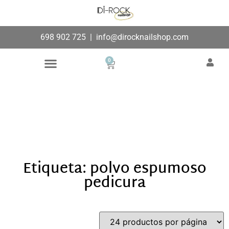
698 902 725
|
info@dirocknailshop.com
0
Búsqueda de productos
Añade aquí tu texto de
cabecera
Etiqueta: polvo espumoso
pedicura