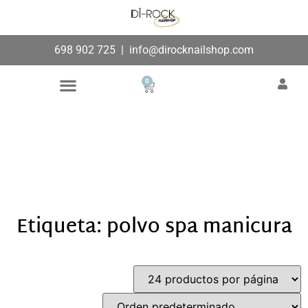
698 902 725
|
info@dirocknailshop.com
0
Búsqueda de productos
Añade aquí tu texto de
cabecera
Etiqueta: polvo spa manicura