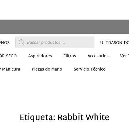
ENOS
ULTRASONID
OR SECO
Aspiradores
Filtros
Accesorios
Ver
y Manicura
Piezas de Mano
Servicio Técnico
ra
Etiqueta: Rabbit White