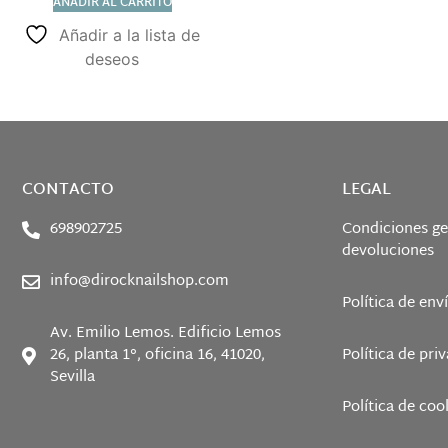
AÑADIR AL CARRITO
Añadir a la lista de
deseos
CONTACTO
LEGAL
698902725
Condiciones ge
devoluciones
info@dirocknailshop.com
Política de env
Av. Emilio Lemos. Edificio Lemos
26, planta 1°, oficina 16, 41020,
Política de pri
Sevilla
Política de coo