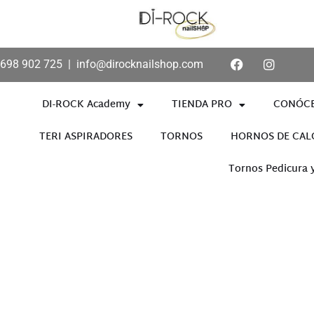
698 902 725
|
info@dirocknailshop.com
DI-ROCK Academy
TIENDA PRO
CONÓC
TERI ASPIRADORES
TORNOS
HORNOS DE CAL
Tornos Pedicura 
Añade aquí tu texto de cabece