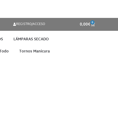
0
REGISTRO/ACCESO
0,00
€
OS
LÁMPARAS SECADO
 Todo
Tornos Manicura