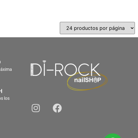
O
Máxima
H
s los