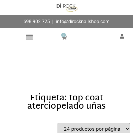
698 902 725
|
info@dirocknailshop.com
0
Búsqueda de productos
Añade aquí tu texto de
cabecera
Etiqueta: top coat
aterciopelado uñas