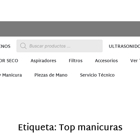
ENOS
ULTRASONID
OR SECO
Aspiradores
Filtros
Accesorios
Ver
y Manicura
Piezas de Mano
Servicio Técnico
ra
Etiqueta: Top manicuras