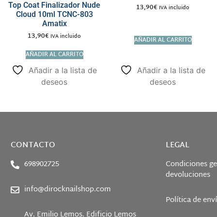
Top Coat Finalizador Nude
13,90
€
IVA incluido
Cloud 10ml TCNC-803
Amatix
13,90
€
IVA incluido
AÑADIR AL CARRITO
AÑADIR AL CARRITO
Añadir a la lista de
Añadir a la lista de
deseos
deseos
CONTACTO
LEGAL
698902725
Condiciones ge
devoluciones
info@dirocknailshop.com
Política de env
Av. Emilio Lemos. Edificio Lemos