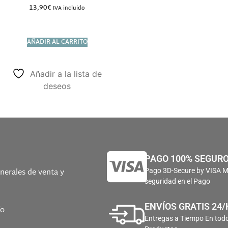
13,90
€
IVA incluido
AÑADIR AL CARRITO
Añadir a la lista de
deseos
PAGO 100% SEGUR
nerales de venta y
Pago 3D-Secure by VISA 
seguridad en el Pago
ENVÍOS GRATIS 24/
ío
Entregas a Tiempo En todo