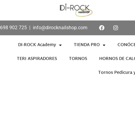
698 902 725
|
info@dirocknailshop.com
DI-ROCK Academy
TIENDA PRO
CONÓC
TERI ASPIRADORES
TORNOS
HORNOS DE CAL
Tornos Pedicura 
Añade aquí tu texto de cabece