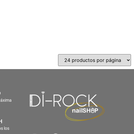
O
Máxima
H
s los