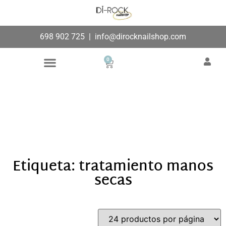
698 902 725
|
info@dirocknailshop.com
0
Búsqueda de productos
Añade aquí tu texto de
cabecera
Etiqueta: tratamiento manos
secas