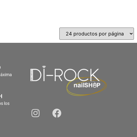
O
Máxima
H
s los