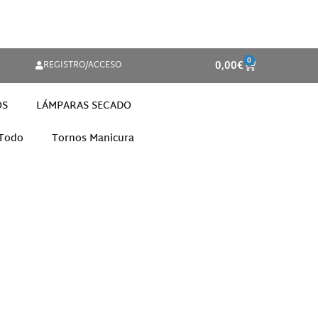
0
REGISTRO/ACCESO
0,00
€
OS
LÁMPARAS SECADO
 Todo
Tornos Manicura