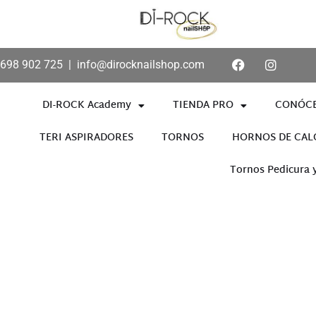
698 902 725
|
info@dirocknailshop.com
DI-ROCK Academy
TIENDA PRO
CONÓC
TERI ASPIRADORES
TORNOS
HORNOS DE CAL
Tornos Pedicura 
Añade aquí tu texto de cabece