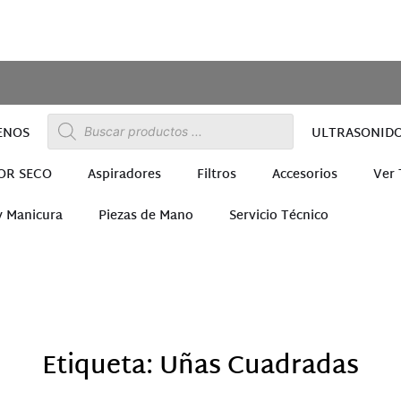
ENOS
ULTRASONID
OR SECO
Aspiradores
Filtros
Accesorios
Ver
y Manicura
Piezas de Mano
Servicio Técnico
ra
Etiqueta: Uñas Cuadradas