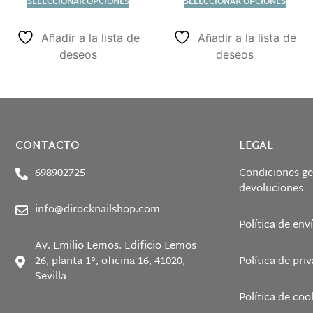
SELECCIONAR OPCIONES
SELECCIONAR OPCIONES
Añadir a la lista de
Añadir a la lista de
deseos
deseos
CONTACTO
LEGAL
698902725
Condiciones ge
devoluciones
info@dirocknailshop.com
Política de env
Av. Emilio Lemos. Edificio Lemos
26, planta 1°, oficina 16, 41020,
Política de pri
Sevilla
Política de coo