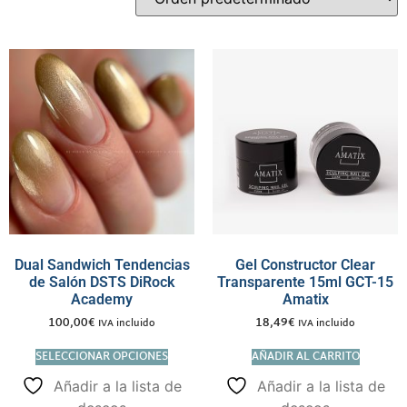
Dual Sandwich Tendencias
Gel Constructor Clear
de Salón DSTS DiRock
Transparente 15ml GCT-15
Academy
Amatix
100,00
€
18,49
€
IVA incluido
IVA incluido
SELECCIONAR OPCIONES
AÑADIR AL CARRITO
Añadir a la lista de
Añadir a la lista de