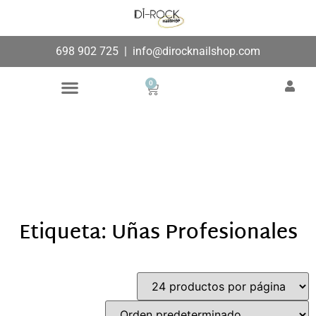
698 902 725
|
info@dirocknailshop.com
0
Búsqueda de productos
Añade aquí tu texto de
cabecera
Etiqueta: Uñas Profesionales