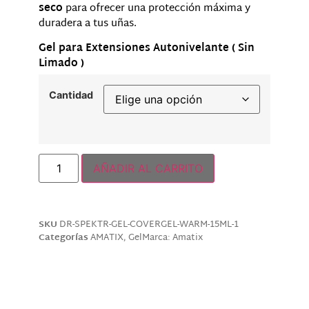
seco
para ofrecer una protección máxima y
duradera a tus uñas.
Gel para Extensiones Autonivelante ( Sin
Limado )
Cantidad
AÑADIR AL CARRITO
SKU
DR-SPEKTR-GEL-COVERGEL-WARM-15ML-1
Categorías
AMATIX
,
Gel
Marca:
Amatix
Descripción