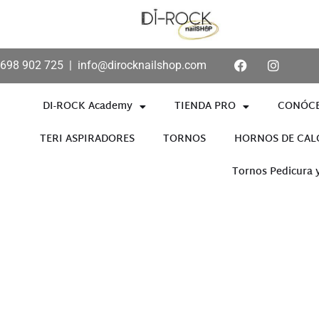
698 902 725
|
info@dirocknailshop.com
DI-ROCK Academy
TIENDA PRO
CONÓC
TERI ASPIRADORES
TORNOS
HORNOS DE CAL
Tornos Pedicura 
Añade aquí tu texto de cabece