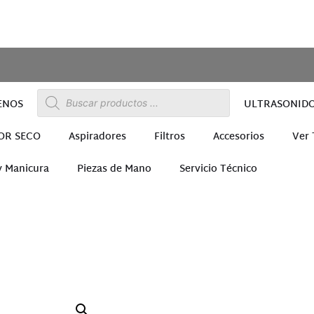
ENOS
ULTRASONID
OR SECO
Aspiradores
Filtros
Accesorios
Ver
y Manicura
Piezas de Mano
Servicio Técnico
ra