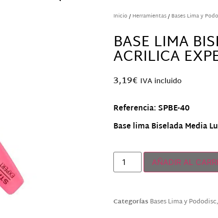
Inicio
/
Herramientas
/
Bases Lima y Podo
BASE LIMA BI
ACRILICA EXP
3,19
€
IVA incluido
SPBE-40
Referencia:
Base lima Biselada Media L
Hay existencias
AÑADIR AL CARR
Categorías
Bases Lima y Pododisc