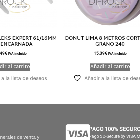
LEKS EXPERT 61/16MM
DONUT LIMA 8 METROS COR
 ENCARNADA
GRANO 240
,49
€
15,39
€
IVA incluido
IVA incluido
ir al carrito
Añadir al carrito
 a la lista de deseos
Añadir a la lista de des
PAGO 100% SEGUR
nerales de venta y
Pago 3D-Secure by VISA 