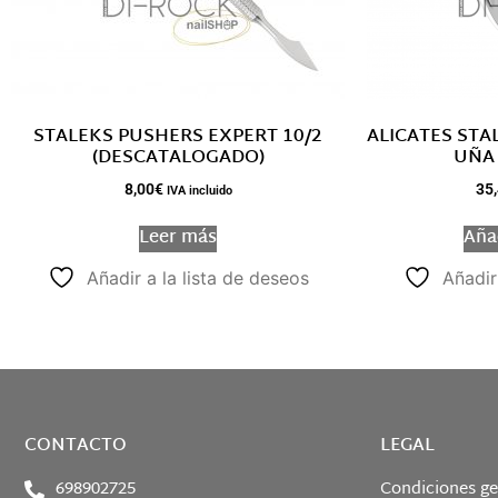
STALEKS PUSHERS EXPERT 10/2
ALICATES STA
(DESCATALOGADO)
UÑA
8,00
€
35
IVA incluido
Leer más
Añad
Añadir a la lista de deseos
Añadir
CONTACTO
LEGAL
698902725
Condiciones ge