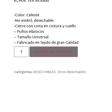
6,90
€
IVA incluido
-Color: Celeste
-No estéril, desechable
-Cierre con cinta en cintura y cuello
– Puños elásticos
– Tamaño Universal
– Fabricado en tejido de gran Calidad
AÑADIR AL CARRITO
Categorías
DESECHABLES
,
Otros desechables
Descripción
Productos relacionados