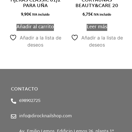
TIJERAS CLASSIC 61/2
CORTAUÑAS
PARA UÑA
BEAUTY&CARE 20
9,90
€
6,75
€
IVA incluido
IVA incluido
Añadir al carrito
Leer más
Añadir a la lista de
Añadir a la lista de
deseos
deseos
CONTACTO
698902725
info@dirocknailshop.com
Av. Emilio Lemos. Edificio Lemos 26, planta 1°,