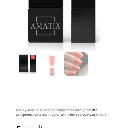
Inicio
/
AMATIX
/
Esmaltes Semipermanentes
/ Esmalte
Semipermanente Burnt Coral 10ml Free Tpo OGP-228 Amatix