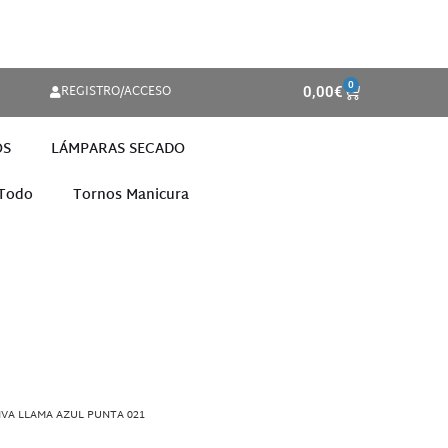
0
REGISTRO/ACCESO
0,00
€
OS
LÁMPARAS SECADO
 Todo
Tornos Manicura
IVA LLAMA AZUL PUNTA 021