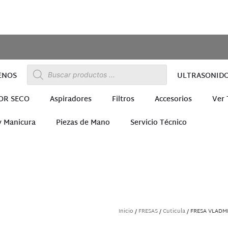
ENOS
ULTRASONID
OR SECO
Aspiradores
Filtros
Accesorios
Ver
y Manicura
Piezas de Mano
Servicio Técnico
ra
Inicio
/
FRESAS
/
Cuticula
/ FRESA VLADM