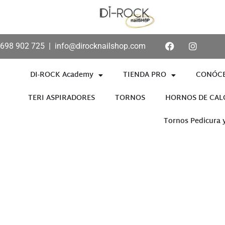
698 902 725
|
info@dirocknailshop.com
DI-ROCK Academy
TIENDA PRO
CONÓC
TERI ASPIRADORES
TORNOS
HORNOS DE CAL
Tornos Pedicura 
Añade aquí tu texto de cabece