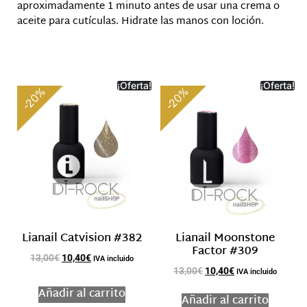
aproximadamente 1 minuto antes de usar una crema o
aceite para cutículas. Hidrate las manos con loción.
Productos relacionados
¡Oferta!
¡Oferta!
-20%
-20%
Lianail Catvision #382
Lianail Moonstone
Factor #309
13,00
€
10,40
€
IVA incluido
13,00
€
10,40
€
IVA incluido
Añadir al carrito
Añadir al carrito