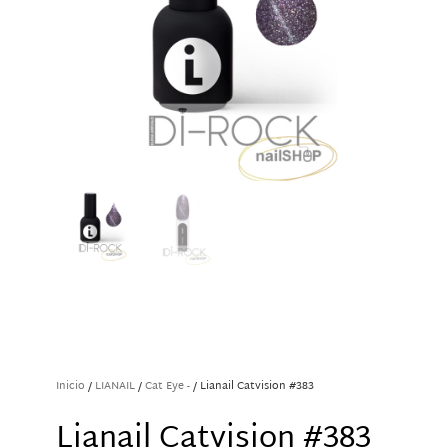
Inicio
/
LIANAIL
/
Cat Eye -
/ Lianail Catvision #383
Lianail Catvision #383