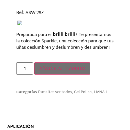
Ref:
ASW-297
Preparada para el
brilli brilli
? Te presentamos
la colección Sparkle, una colección para que tus
uñas deslumbren y deslumbren y deslumbren!
Hay existencias
AÑADIR AL CARRITO
Categorías
Esmaltes ver todos
,
Gel Polish
,
LIANAIL
Descripción
APLICACIÓN