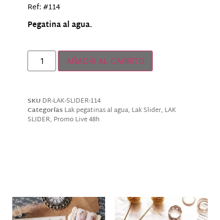
Ref: #114
Pegatina al agua.
Hay existencias
AÑADIR AL CARRITO
SKU
DR-LAK-SLIDER-114
Categorías
Lak pegatinas al agua
,
Lak Slider
,
LAK
SLIDER
,
Promo Live 48h
Descripción
Productos relacionados