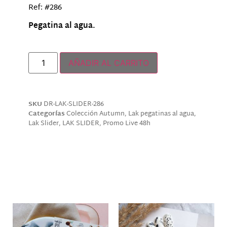
Ref: #286
Pegatina al agua.
Hay existencias
AÑADIR AL CARRITO
SKU
DR-LAK-SLIDER-286
Categorías
Colección Autumn
,
Lak pegatinas al agua
,
Lak Slider
,
LAK SLIDER
,
Promo Live 48h
Descripción
Productos relacionados