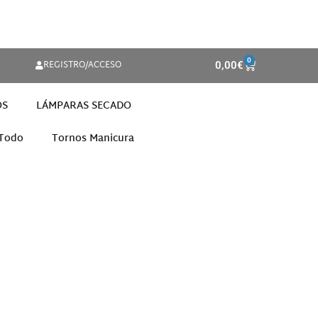
0
REGISTRO/ACCESO
0,00
€
OS
LÁMPARAS SECADO
 Todo
Tornos Manicura