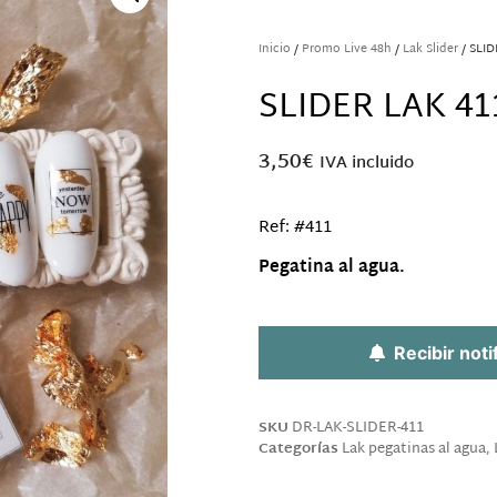
Inicio
/
Promo Live 48h
/
Lak Slider
/ SLID
SLIDER LAK 41
3,50
€
IVA incluido
Ref: #411
Pegatina al agua.
Sin existencias
Recibir noti
SKU
DR-LAK-SLIDER-411
Categorías
Lak pegatinas al agua
,