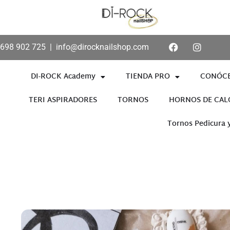
698 902 725
|
info@dirocknailshop.com
DI-ROCK Academy
TIENDA PRO
CONÓC
TERI ASPIRADORES
TORNOS
HORNOS DE CAL
Tornos Pedicura 
Añade aquí tu texto de cabece