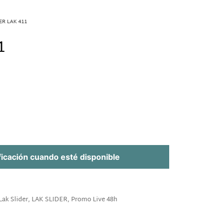
ER LAK 411
1
ficación cuando esté disponible
Lak Slider
,
LAK SLIDER
,
Promo Live 48h