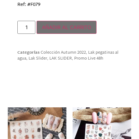
Ref: #F079
Hay existencias
AÑADIR AL CARRITO
Categorías
Colección Autumn 2022
,
Lak pegatinas al
agua
,
Lak Slider
,
LAK SLIDER
,
Promo Live 48h
Descripción
Productos relacionados