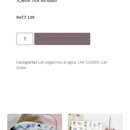
3,80
€
IVA incluido
Ref:f 139
Hay existencias
AÑADIR AL CARRITO
Categorías
Lak pegatinas al agua
,
LAK SLIDER
,
Lak
Slider
Descripción
Productos relacionados