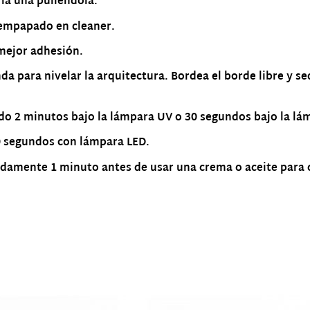
 la uña puliéndola.
 empapado en cleaner.
 mejor adhesión.
nda para nivelar la arquitectura. Bordea el borde libre y
do 2 minutos bajo la lámpara UV o 30 segundos bajo la lá
0 segundos con lámpara LED.
amente 1 minuto antes de usar una crema o aceite para cu
Productos relacionados