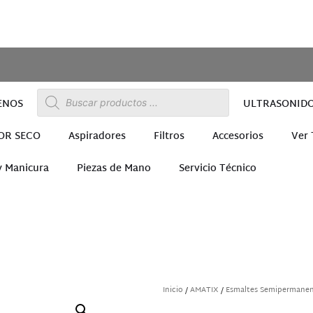
ENOS
ULTRASONID
OR SECO
Aspiradores
Filtros
Accesorios
Ver
y Manicura
Piezas de Mano
Servicio Técnico
ra
Inicio
/
AMATIX
/
Esmaltes Semipermane