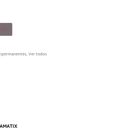
ITO
mipermanentes
,
Ver todos
H AMATIX