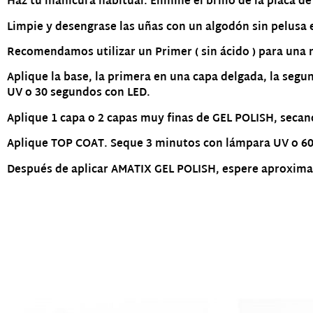
Haz tu manicura habitual. Elimine el brillo de la placa de
Limpie y desengrase las uñas con un algodón sin pelusa
Recomendamos utilizar un Primer ( sin ácido ) para una
Aplique la base, la primera en una capa delgada, la segu
UV o 30 segundos con LED.
Aplique 1 capa o 2 capas muy finas de GEL POLISH, secan
Aplique TOP COAT. Seque 3 minutos con lámpara UV o 6
Después de aplicar AMATIX GEL POLISH, espere aproximad