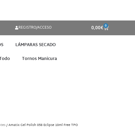
0
REGISTRO/ACCESO
0,00
€
OS
LÁMPARAS SECADO
 Todo
Tornos Manicura
ntes
/ Amatix Gel Polish 058 Eclipse 10ml Free TPO