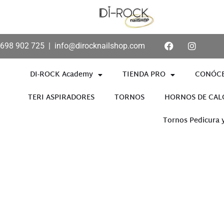
698 902 725
|
info@dirocknailshop.com
DI-ROCK Academy
TIENDA PRO
CONÓC
TERI ASPIRADORES
TORNOS
HORNOS DE CAL
Tornos Pedicura 
Añade aquí tu texto de cabece