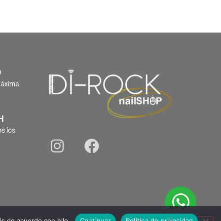
O
Máxima
H
s los
s de acuerdo con ello.
Continuar
Política de privacidad