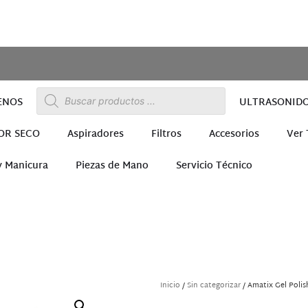
ENOS
ULTRASONID
OR SECO
Aspiradores
Filtros
Accesorios
Ver
y Manicura
Piezas de Mano
Servicio Técnico
ra
Inicio
/
Sin categorizar
/ Amatix Gel Polis