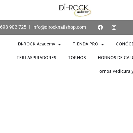
698 902 725
|
info@dirocknailshop.com
DI-ROCK Academy
TIENDA PRO
CONÓC
TERI ASPIRADORES
TORNOS
HORNOS DE CAL
Tornos Pedicura 
Añade aquí tu texto de cabece