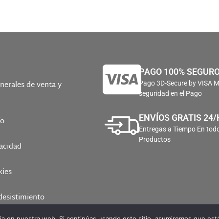
PAGO 100% SEGUR
nerales de venta y
Pago 3D-Secure by VISA 
seguridad en el Pago
ENVÍOS GRATIS 24/
ío
Entregas a Tiempo En todo
Productos
vacidad
kies
desistimiento
a en nuestra web. Si continúas usando este sitio, asumiremos que está