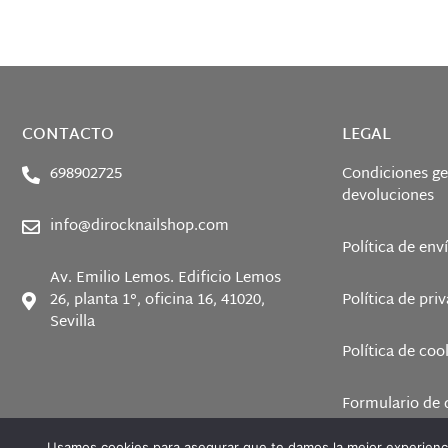
CONTACTO
LEGAL
698902725
Condiciones ge
devoluciones
info@dirocknailshop.com
Política de env
Av. Emilio Lemos. Edificio Lemos
26, planta 1°, oficina 16, 41020,
Política de pri
Sevilla
Política de coo
Formulario de 
Usamos cookies para asegurar que te damos la mejor experienci