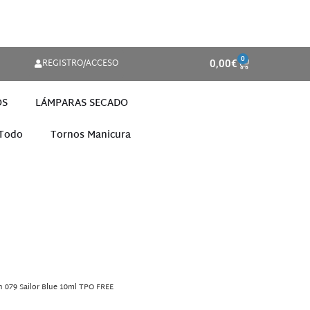
0
REGISTRO/ACCESO
0,00
€
OS
LÁMPARAS SECADO
 Todo
Tornos Manicura
h 079 Sailor Blue 10ml TPO FREE