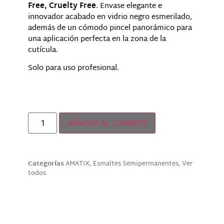
Free, Cruelty Free
. Envase elegante e
innovador acabado en vidrio negro esmerilado,
además de un cómodo pincel panorámico para
una aplicación perfecta en la zona de la
cutícula.
Solo para uso profesional.
Solo quedan 2 disponibles
AÑADIR AL CARRITO
Categorías
AMATIX
,
Esmaltes Semipermanentes
,
Ver
todos
Descripción