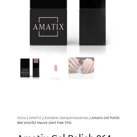
Inicio
/
AMATIX
/
Esmaltes Semipermanentes
/ Amatix Gel Polish
064 Wistiful Mauve 10ml Free TPO