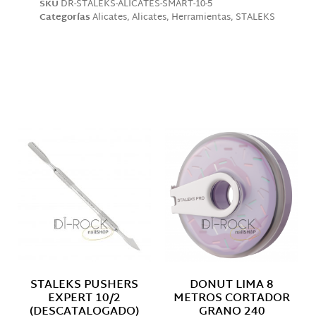
SKU
DR-STALEKS-ALICATES-SMART-10-5
Categorías
Alicates
,
Alicates
,
Herramientas
,
STALEKS
Descripción
Productos relacionados
STALEKS PUSHERS
DONUT LIMA 8
EXPERT 10/2
METROS CORTADOR
(DESCATALOGADO)
GRANO 240