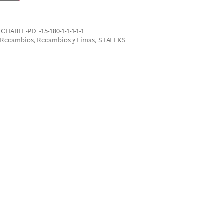
ABLE-PDF-15-180-1-1-1-1-1
 Recambios
,
Recambios y Limas
,
STALEKS