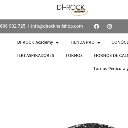
698 902 725
|
info@dirocknailshop.com
DI-ROCK Academy
TIENDA PRO
CONÓC
TERI ASPIRADORES
TORNOS
HORNOS DE CAL
Tornos Pedicura 
Añade aquí tu texto de cabece