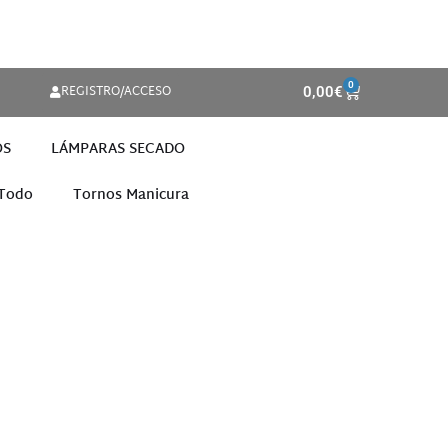
0
REGISTRO/ACCESO
0,00
€
OS
LÁMPARAS SECADO
 Todo
Tornos Manicura