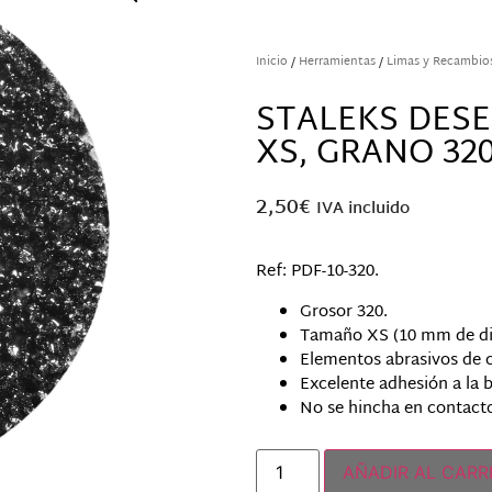
Inicio
/
Herramientas
/
Limas y Recambio
STALEKS DES
XS, GRANO 320
2,50
€
IVA incluido
Ref: PDF-10-320.
Grosor 320.
Tamaño XS (10 mm de di
Elementos abrasivos de c
Excelente adhesión a la b
No se hincha en contacto
Solo quedan 2 disponibles
AÑADIR AL CARR