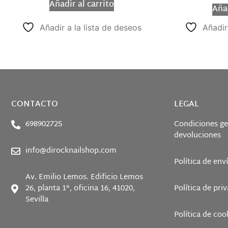
Añadir al carrito
Añad
Añadir a la lista de deseos
Añadir
CONTACTO
LEGAL
698902725
Condiciones ge
devoluciones
info@dirocknailshop.com
Política de env
Av. Emilio Lemos. Edificio Lemos
26, planta 1°, oficina 16, 41020,
Política de pri
Sevilla
Política de coo