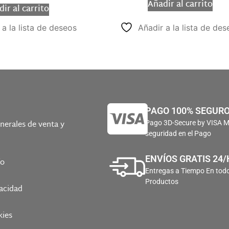
Añadir al carrito
ir al carrito
 a la lista de deseos
Añadir a la lista de des
PAGO 100% SEGUR
nerales de venta y
Pago 3D-Secure by VISA 
seguridad en el Pago
ENVÍOS GRATIS 24/
ío
Entregas a Tiempo En todo
Productos
vacidad
kies