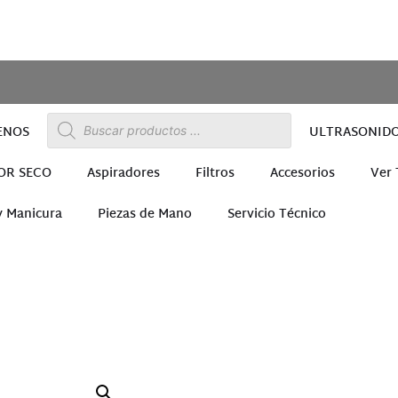
ENOS
ULTRASONID
OR SECO
Aspiradores
Filtros
Accesorios
Ver
y Manicura
Piezas de Mano
Servicio Técnico
ra