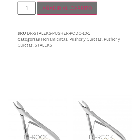
AÑADIR AL CARRITO
SKU
DR-STALEKS-PUSHER-PODO-10-1
Categorías
Herramientas
,
Pusher y Curetas
,
Pusher y
Curetas
,
STALEKS
Descripción
Productos relacionados