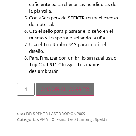
suficiente para rellenar las hendiduras de
la plantilla.
Con »Scraper» de SPEKTR retira el exceso
de material.
Usa el sello para plasmar el diseño en el
mismo y traspórtalo sellando la uña.
Usa el Top Rubber 913 para cubrir el
diseño.
Para Finalizar con un brillo sin igual usa el
Top Coat 911 Glossy… Tus manos
deslumbrarán!
Solo quedan 2 disponibles
AÑADIR AL CARRITO
SKU
DR-SPEKTR-LASTDROP-ONP009
Categorías
AMATIX
,
Esmaltes Stamping
,
Spektr