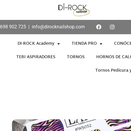
698 902 725
|
info@dirocknailshop.com
DI-ROCK Academy
TIENDA PRO
CONÓC
TERI ASPIRADORES
TORNOS
HORNOS DE CAL
Tornos Pedicura 
Añade aquí tu texto de cabece