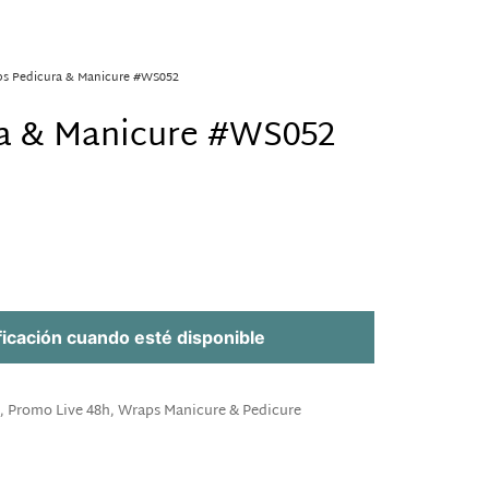
ps Pedicura & Manicure #WS052
a & Manicure #WS052
ficación cuando esté disponible
,
Promo Live 48h
,
Wraps Manicure & Pedicure