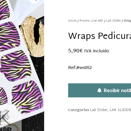
Inicio
/
Promo Live 48h
/
Lak Slider
/ Wra
Wraps Pedicur
5,90
€
IVA incluido
Ref:#ws052
Sin existencias
Recibir noti
Categorías
Lak Slider
,
LAK SLIDER