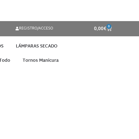
0
REGISTRO/ACCESO
0,00
€
OS
LÁMPARAS SECADO
 Todo
Tornos Manicura