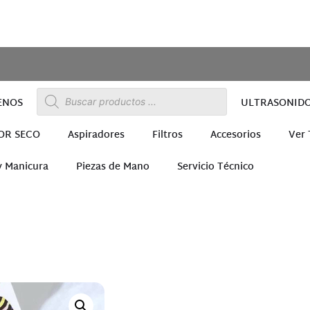
ENOS
ULTRASONID
OR SECO
Aspiradores
Filtros
Accesorios
Ver
y Manicura
Piezas de Mano
Servicio Técnico
ra